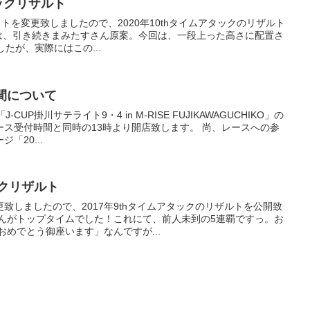
アタックリザルト
トを変更致しましたので、2020年10thタイムアタックのリザルト
0thは、引き続きまみたすさん原案。今回は、一段上った高さに配置さ
たが、実際にはこの...
間について
UP掛川サテライト9・4 in M-RISE FUJIKAWAGUCHIKO」の
ス受付時間と同時の13時より開店致します。 尚、レースへの参
「20...
タックリザルト
致しましたので、2017年9thタイムアタックのリザルトを公開致
さんがトップタイムでした！これにて、前人未到の5連覇ですっ。お
おめでとう御座います」なんですが...