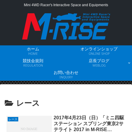
Mini 4WD Racer's Interactive Space and Equipments
ホーム
オンラインショップ
HOME
ONLINE SHOP
競技会規則
店長ブログ
REGULATION
WEBLOG
お問い合わせ
INQUIRY
レース
2017年4月23日（日）「ミニ四駆
レース
ステーション スプリング東京2サ
テライト 2017 in M-RISE