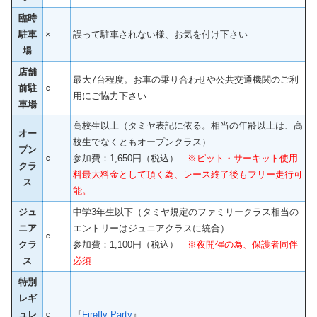
臨時
駐車
×
誤って駐車されない様、お気を付け下さい
場
店舗
最大7台程度。お車の乗り合わせや公共交通機関のご利
前駐
○
用にご協力下さい
車場
高校生以上（タミヤ表記に依る。相当の年齢以上は、高
オー
校生でなくともオープンクラス）
プン
○
参加費：1,650円（税込）
※ピット・サーキット使用
クラ
料最大料金として頂く為、レース終了後もフリー走行可
ス
能。
ジュ
中学3年生以下（タミヤ規定のファミリークラス相当の
ニア
エントリーはジュニアクラスに統合）
○
クラ
参加費：1,100円（税込）
※夜開催の為、
保護者同伴
ス
必須
特別
レギ
ュレ
○
『
Firefly Party
』