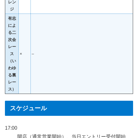
レン
ジ
有志
によ
る二
次会
レー
ス
×
–
（い
わゆ
る裏
レー
ス）
スケジュール
17:00
開店（通常営業開始）、当日エントリー受付開始