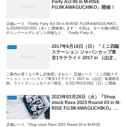
Party Act 00 in M-RISE
FUJIKAWAGUCHIKO」開催！
店舗レース「Firefly Party Act 00 in M-RISE FUJIKAWAGUCHIKO」
を2018年03月20日（水）に開催致します！ 今回は、モータ種の限定
やコンクールデレガンス併催など、「Firefly Party A...
2017年6月18日（日）「ミニ四駆
レース
ステーション ジャパンカップ東
京1サテライト 2017 in （ほぼ）
毎週新谷杯。ライトダッシュモー
ター限定」開催！
ご案内が遅くなり申し訳御座いません！ 店舗レース「ミニ四駆ステ
ーション ジャパンカップ東京1サテライト 2017 in （ほぼ）毎週新谷
杯。ライトダッシュモーター限定」を2017年6月18日（日）に開催致
します！！ 今回は、初の夜開催、かつ...
2023年03月28日（火）『Shop
レース
stock Race 2023 Round 03 in M-
RISE FUJIKAWAGUCHIKO』開
催！
店舗レース『Shop stock Race 2023 Round 03 in M-RISE