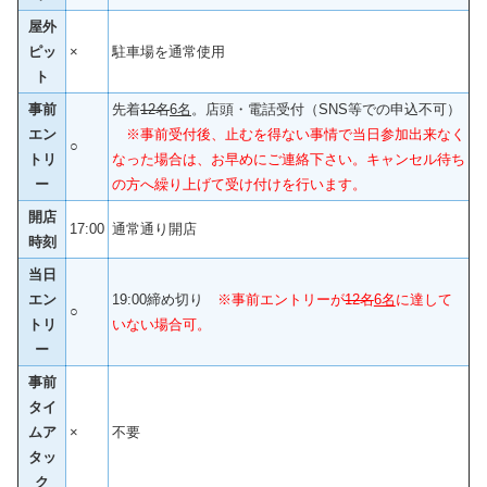
屋外
ピッ
×
駐車場を通常使用
ト
事前
先着
12名
6名
。店頭・電話受付（SNS等での申込不可）
エン
※事前受付後、止むを得ない事情で当日参加出来なく
○
トリ
なった場合は、お早めにご連絡下さい。キャンセル待ち
ー
の方へ繰り上げて受け付けを行います。
開店
17:00
通常通り開店
時刻
当日
エン
19:00締め切り
※事前エントリーが
12名
6名
に達して
○
トリ
いない場合可。
ー
事前
タイ
ムア
×
不要
タッ
ク