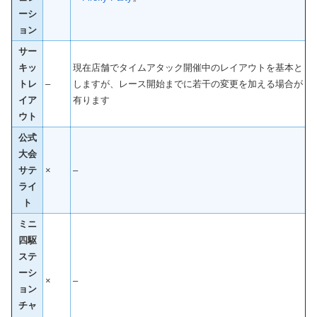
ーシ
ョン
サー
キッ
現在店舗でタイムアタック開催中のレイアウトを基本と
トレ
–
しますが、レース開始までに若干の変更を加える場合が
イア
有ります
ウト
公式
大会
サテ
×
–
ライ
ト
ミニ
四駆
ステ
ーシ
×
–
ョン
チャ