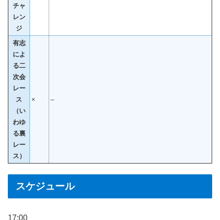
チャ
レン
ジ
有志
によ
る二
次会
レー
ス
×
–
（い
わゆ
る裏
レー
ス）
スケジュール
17:00