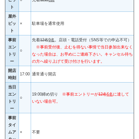
ト
屋外
ピッ
×
駐車場を通常使用
ト
事前
先着
12名
9名
。店頭・電話受付（SNS等での申込不可）
エン
※事前受付後、止むを得ない事情で当日参加出来なく
○
トリ
なった場合は、お早めにご連絡下さい。キャンセル待ち
ー
の方へ繰り上げて受け付けを行います。
開店
17:00
通常通り開店
時刻
当日
エン
19:00締め切り
※事前エントリーが
12名
6名
に達して
○
トリ
いない場合可。
ー
事前
タイ
ムア
×
不要