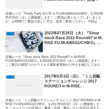
店舗レース「Firefly Party Act 07 in FUJIKAWAGUCHIKO」を2019年
05月25日（土）に開催致します！ ご案内が遅くなってしまいました
が、お時間のご都合の宜しい方は、是非ご参加ください。今回は、灯
火搭載車...
2022年07月26日（火）『Shop
レース
stock Race 2022 Round07 in M-
RISE FUJIKAWAGUCHIKO』開
催！
店舗レース『Shop stock Race 2022 Round07 in M-RISE
FUJIKAWAGUCHIKO』を2022年07月26日（火）に開催致します！
ここ数日の新型コロナウイルス感染者増加から中止を検討しておりま
したが、...
2017年9月3日（日）「ミニ四駆
レース
ステーションチャレンジ 2017
ROUND3 in M-RISE
FUJIKAWAGUCHIKO」開催！
店舗レース「ミニ四駆ステーションチャレンジ 2017 ROUND3 in M-
RISE FUJIKAWAGUCHIKO」を2017年9月3日（日）に開催致しま
す！ エントリーの定員は、事前（店頭・電話）から当日12:30までの