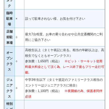
タッ
ク
臨時
駐車
×
誤って駐車されない様、お気を付け下さい
場
店舗
最大7台程度。お車の乗り合わせや公共交通機関のご利
前駐
○
用にご協力下さい
車場
高校生以上（タミヤ表記に依る。相当の年齢以上は、高
オー
校生でなくともオープンクラス）
プン
○
参加費：1,650円（税込）
※ピット・サーキット使用
クラ
料最大料金として頂く為、レース終了後もフリー走行可
ス
能。
ジュ
中学3年生以下（タミヤ規定のファミリークラス相当の
ニア
エントリーはジュニアクラスに統合）
○
クラ
参加費：1,100円（税込）
※夜開催の為、
保護者同伴
ス
必須
特別