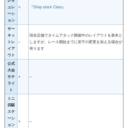
レギ
ュレ
○
『
Shop stock Class
』
ーシ
ョン
サー
キッ
現在店舗でタイムアタック開催中のレイアウトを基本と
トレ
–
しますが、レース開始までに若干の変更を加える場合が
イア
有ります
ウト
公式
大会
サテ
×
–
ライ
ト
ミニ
四駆
ステ
ーシ
×
–
ョン