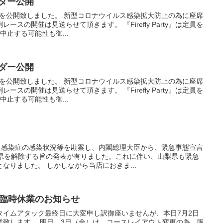
ンダー公開
ダーを公開致しました。 新型コロナウイルス感染拡大防止の為に座席
スの開催は見送らせて頂きます。 『Firefly Party』は定員を
止する可能性も御...
ンダー公開
ダーを公開致しました。 新型コロナウイルス感染拡大防止の為に座席
スの開催は見送らせて頂きます。 『Firefly Party』は定員を
止する可能性も御...
。
ルス感染症の感染状況等を勘案し、内閣総理大臣から、緊急事態宣言
9県を解除する旨の発表が有りました。これに伴い、山梨県も緊急
なりました。 しかしながら当店におきま...
木）臨時休業のお知らせ
タイムアタック最終日に大変申し訳御座いませんが、本日7月2日
業致します。 明日、3日（金）は、コースレイアウト変更の為、販